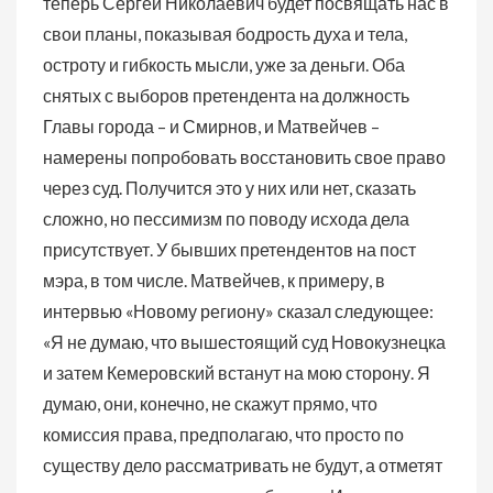
теперь Сергей Николаевич будет посвящать нас в
свои планы, показывая бодрость духа и тела,
остроту и гибкость мысли, уже за деньги. Оба
снятых с выборов претендента на должность
Главы города – и Смирнов, и Матвейчев –
намерены попробовать восстановить свое право
через суд. Получится это у них или нет, сказать
сложно, но пессимизм по поводу исхода дела
присутствует. У бывших претендентов на пост
мэра, в том числе. Матвейчев, к примеру, в
интервью «Новому региону» сказал следующее:
«Я не думаю, что вышестоящий суд Новокузнецка
и затем Кемеровский встанут на мою сторону. Я
думаю, они, конечно, не скажут прямо, что
комиссия права, предполагаю, что просто по
существу дело рассматривать не будут, а отметят