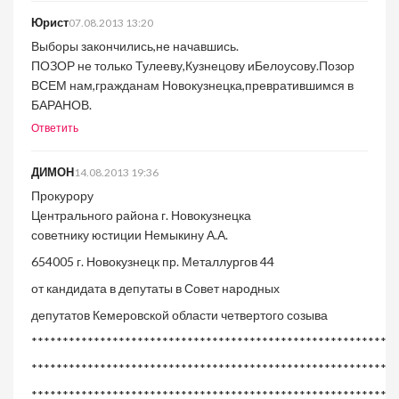
Юрист
07.08.2013 13:20
Выборы закончились,не начавшись.
ПОЗОР не только Тулееву,Кузнецову иБелоусову.Позор
ВСЕМ нам,гражданам Новокузнецка,превратившимся в
БАРАНОВ.
Ответить
ДИМОН
14.08.2013 19:36
Прокурору
Центрального района г. Новокузнецка
советнику юстиции Немыкину А.А.
654005 г. Новокузнецк пр. Металлургов 44
от кандидата в депутаты в Совет народных
депутатов Кемеровской области четвертого созыва
***********************************************************
***********************************************************
***********************************************************