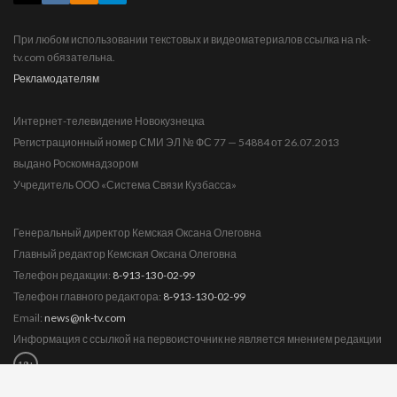
При любом использовании текстовых и видеоматериалов ссылка на nk-
tv.com обязательна.
Рекламодателям
Интернет-телевидение Новокузнецка
Регистрационный номер СМИ ЭЛ № ФС 77 — 54884 от 26.07.2013
выдано Роскомнадзором
Учредитель ООО «Система Связи Кузбасса»
Генеральный директор Кемская Оксана Олеговна
Главный редактор Кемская Оксана Олеговна
Телефон редакции:
8-913-130-02-99
Телефон главного редактора:
8-913-130-02-99
Email:
news@nk-tv.com
Информация с ссылкой на первоисточник не является мнением редакции
18+
Замечания:
news@nk-tv.com