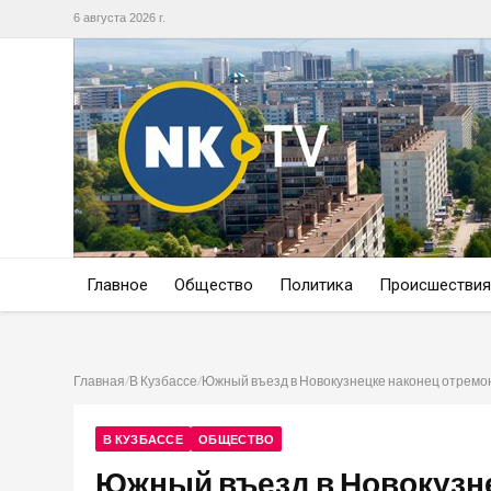
6 августа 2026 г.
Главное
Общество
Политика
Происшествия
Главная
/
В Кузбассе
/
Южный въезд в Новокузнецке наконец отрем
В КУЗБАССЕ
ОБЩЕСТВО
Южный въезд в Новокузн