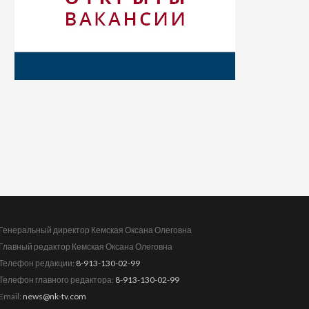
Генеральный директор Кемская Оксана Олеговна
Главный редактор Кемская Оксана Олеговна
Телефон редакции:
8-913-130-02-99
Телефон главного редактора:
8-913-130-02-99
Email:
news@nk-tv.com