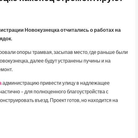
страции Новокузнецка отчитались о работах на
ядок.
овали опоры трамвая, засыпав место, где раньше были
овокузнецка, далее будут устранены пучины и на
монт.
а
администрацию привести улицу в надлежащее
 частично – для полноценного благоустройства с
нструировать въезд. Проект готов, но находится на