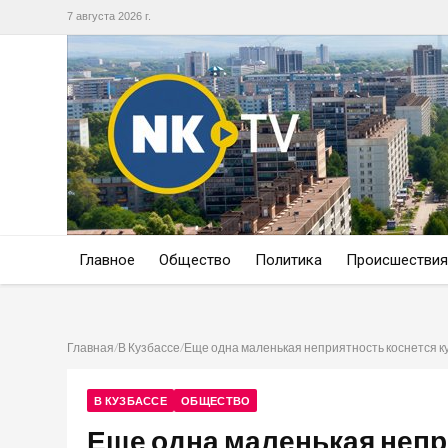
7 августа 2026 г.
Главное
Общество
Политика
Происшествия
Главная
/
В Кузбассе
/
Еще одна маленькая неприятность коснется к
В КУЗБАССЕ
ОБЩЕСТВО
Еще одна маленькая непр