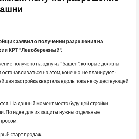
башни
ройщик заявил о получении разрешения на
ории КРТ "Левобережный".
чение получено на одну из "башен", которые должны
 останавливаться на этом, конечно, не планируют -
ейшая застройка квартала вдоль пока не существующей
ются. На данный момент место будущей стройки
ми. По идее для их защиты нужны отдельные
опросом.
орый старт продаж.