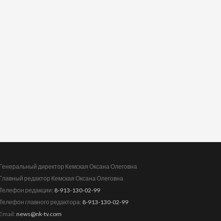
Генеральный директор Кемская Оксана Олеговна
Главный редактор Кемская Оксана Олеговна
Телефон редакции:
8-913-130-02-99
Телефон главного редактора:
8-913-130-02-99
Email:
news@nk-tv.com