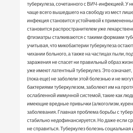
туберкулеза, сочетанного с ВИЧ-инфекцией. У 
чаще всего вышедшего на свободу из мест лиш
инфекция становится устойчивой к примененным
становится распространителем уже лекарственн
фтизиатры сталкиваются с такими формами тубер
учитывая, что микобактерии туберкулеза остаю
чихании больного, а также на частицах пыли, по
заражения не спасет ни правильный образ жизни
уже имеют латентный туберкулез. Это означает
(пока еще) не заболели этой болезнью и не могу
бактериями туберкулезом, заболеют им на прот
ослабленной иммунной системой, такие как люд
имеющие вредные привычки (алкоголизм, курени
заболевания. Главная проблема борьбы с туберк
стабильно недофинансируется. Но даже если ср
не справиться. Туберкулез болезнь социальная 