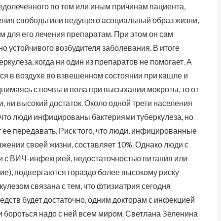
недолеченного по тем или иным причинам пациента,
ения свободы или ведущего асоциальный образ жизни,
 для его лечения препаратам. При этом он сам
о устойчивого возбудителя заболевания. В итоге
кулеза, когда ни один из препаратов не помогает. А
тся в воздухе во взвешенном состоянии при кашле и
днимаясь с почвы и пола при высыхании мокроты, то от
, ни высокий достаток. Около одной трети населения
, что люди инфицированы бактериями туберкулеза, но
т ее передавать. Риск того, что люди, инфицированные
яжении своей жизни, составляет 10%. Однако люди с
и с ВИЧ-инфекцией, недостаточностью питания или
е), подвергаются гораздо более высокому риску
улезом связана с тем, что фтизиатрия сегодня
едств будет достаточно, одним докторам с инфекцией
и бороться надо с ней всем миром. Светлана Зеленина