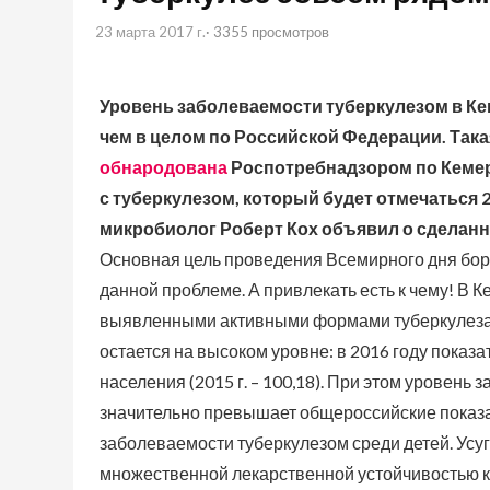
23 марта 2017 г.
· 3355 просмотров
Уровень заболеваемости туберкулезом в Кеме
чем в целом по Российской Федерации. Така
обнародована
Роспотребнадзором по Кемер
с туберкулезом, который будет отмечаться 2
микробиолог Роберт Кох объявил о сделанн
Основная цель проведения Всемирного дня бор
данной проблеме. А привлекать есть к чему! В
выявленными активными формами туберкулеза за
остается на высоком уровне: в 2016 году показа
населения (2015 г. – 100,18). При этом уровен
значительно превышает общероссийские показа
заболеваемости туберкулезом среди детей. Усу
множественной лекарственной устойчивостью 