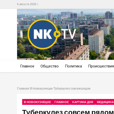
6 августа 2026 г.
Главное
Общество
Политика
Происшествия
Главная
/
В Новокузнецке
/
Туберкулез совсем рядом
В НОВОКУЗНЕЦКЕ
ГЛАВНОЕ
КАРТИНА ДНЯ
МЕДИЦИНА
Туберкулез совсем рядом