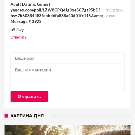
Adult Dating. Go &gt;
yandex.com/poll/LZW8GPQdJg3xe5C7gt95bD?
01.12.2025
hs=7b60884483febbd6fa888a40d01fc115&amp;
23:00
Message # 3923
h92kzy
Ответить
Отправить
КАРТИНА ДНЯ